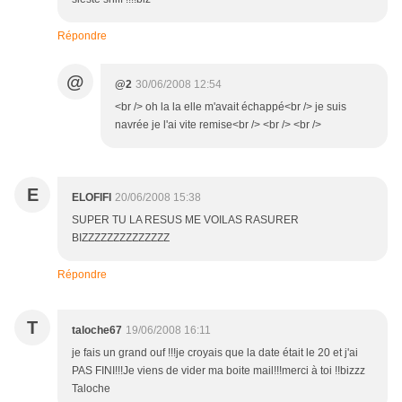
Répondre
@
@2
30/06/2008 12:54
<br /> oh la la elle m'avait échappé<br /> je suis
navrée je l'ai vite remise<br /> <br /> <br />
E
ELOFIFI
20/06/2008 15:38
SUPER TU LA RESUS ME VOILAS RASURER
BIZZZZZZZZZZZZZZ
Répondre
T
taloche67
19/06/2008 16:11
je fais un grand ouf !!!je croyais que la date était le 20 et j'ai
PAS FINI!!!Je viens de vider ma boite mail!!!merci à toi !!bizzz
Taloche