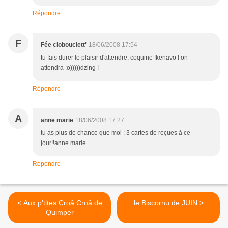
Répondre
F
Fée clobouclett'
18/06/2008 17:54
tu fais durer le plaisir d'attendre, coquine !kenavo ! on
attendra ;o)))))dzing !
Répondre
A
anne marie
18/06/2008 17:27
tu as plus de chance que moi : 3 cartes de reçues à ce
jour!!anne marie
Répondre
< Aux p'tites Croâ Croâ de
le Biscornu de JUIN >
Quimper