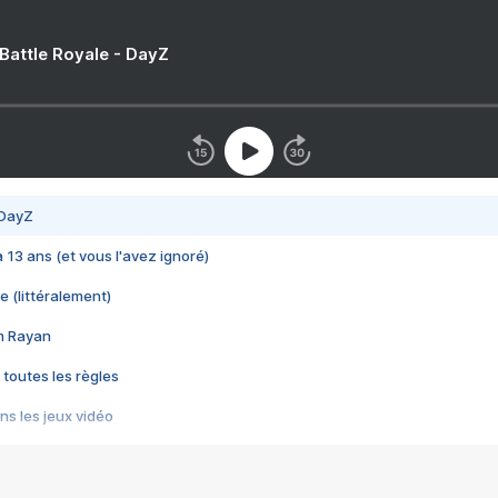
 Battle Royale - DayZ
 DayZ
 a 13 ans (et vous l'avez ignoré)
e (littéralement)
im Rayan
 toutes les règles
s les jeux vidéo
us choquant de Rockstar ? - Le scandale BULLY
e plus moche de Steam